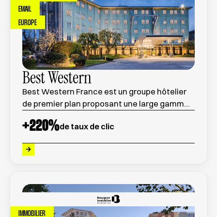
EMAIL
EUROPE
Best Western
Best Western France est un groupe hôtelier
de premier plan proposant une large gamme
d'hébergements à travers le pays, alliant
+
220
%
de taux de clic
confort, service de qualité et prix compétitifs.
IMMOBILIER