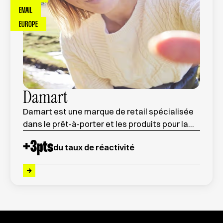
EMAIL
EUROPE
Damart
Damart est une marque de retail spécialisée
dans le prêt-à-porter et les produits pour la
maison, reconnue pour ses innovations
+
3
pts
du taux de réactivité
textiles et ses collections saisonnières.