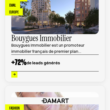
EMAIL
EUROPE
Bouygues Immobilier
Bouygues Immobilier est un promoteur
immobilier français de premier plan
spécialisé dans les projets de
+
72
%
de leads générés
développement résidentiel, commercial et
urbain en France.
FASHION