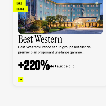
EMAIL
EUROPE
Best Western
Best Western France est un groupe hôtelier de
premier plan proposant une large gamme
d'hébergements à travers le pays, alliant confort,
+
220
%
service de qualité et prix compétitifs.
de taux de clic