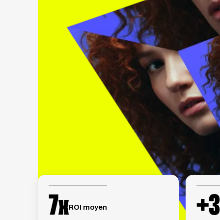
7x
+
ROI moyen