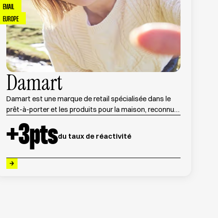
EMAIL
EUROPE
Damart
Damart est une marque de retail spécialisée dans le
prêt-à-porter et les produits pour la maison, reconnue
pour ses innovations textiles et ses collections
+
3
pts
saisonnières.
du taux de réactivité