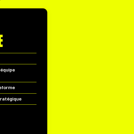
E
’équipe
teforme
tratégique