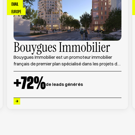
EMAIL
EUROPE
Bouygues Immobilier
Bouygues Immobilier est un promoteur immobilier
français de premier plan spécialisé dans les projets de
développement résidentiel, commercial et urbain en
France.
+
72
%
de leads générés