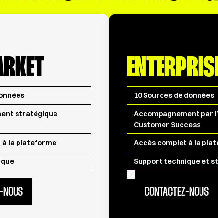
ARKET
ENTERPRIS
données
10 Sources de données
nt stratégique
Accompagnement par l
Customer Success
 à la plateforme
Accès complet à la pla
ique
Support technique et s
-NOUS
CONTACTEZ-NOUS