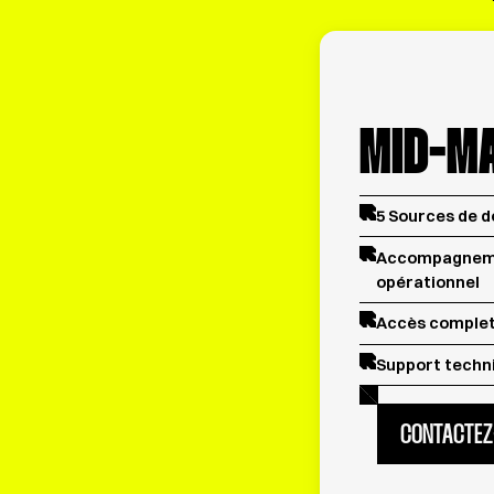
MID-M
5 Sources de 
Accompagneme
opérationnel
Accès complet
Support techn
CONTACTEZ