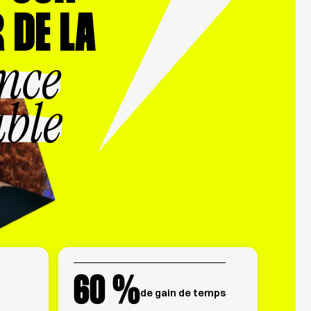
 DE LA
nce
ble
60
%
de gain de temps