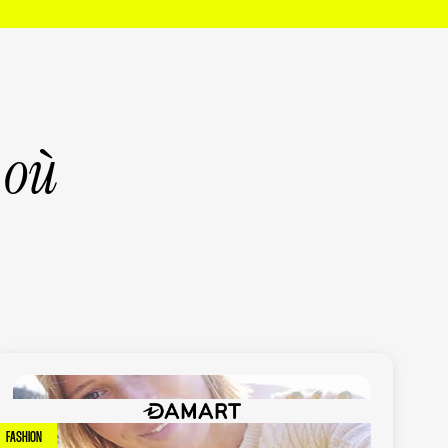
 où
FASHION