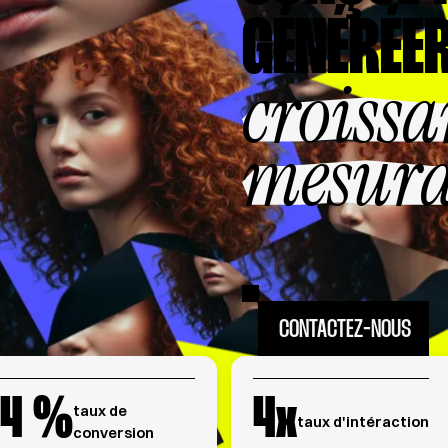
GÉNÉRÉER
croissa
mesura
CONTACTEZ-NOUS
34
%
4
x
taux de
taux d'intéraction
conversion